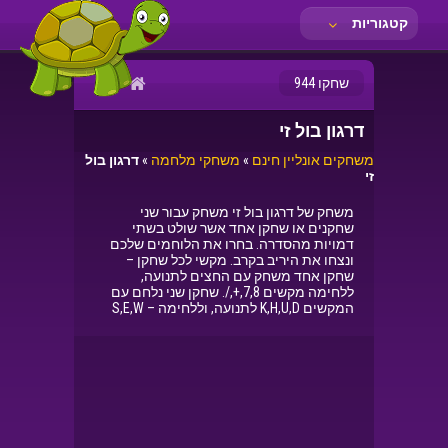
קטגוריות
שחקו 944
דרגון בול זי
משחקים אונליין חינם
»
משחקי מלחמה
»
דרגון בול
זי
משחק של דרגון בול זי משחק עבור שני
שחקנים או שחקן אחד אשר שולט בשתי
דמויות מהסדרה. בחרו את הלוחמים שלכם
ונצחו את היריב בקרב. מקשי לכל שחקן –
שחקן אחד משחק עם החצים לתנועה,
ללחימה מקשים 7,8,+,/. שחקן שני נלחם עם
המקשים K,H,U,D לתנועה, וללחימה – S,E,W