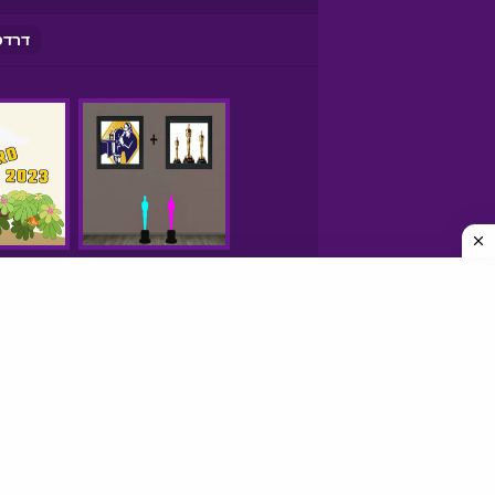
דרדס
250 משחקים
משחקים חינם
משחקים אונליין
פריב FRIV