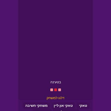
בטעינה
דלגו למשחק
טאקי
טאקי און ליין
משחקי חשיבה