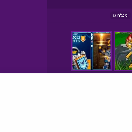
נינג'ה גו