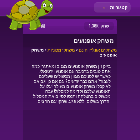
קטגוריות
שחקו 1.38K
משחק אופנועים
משחקים אונליין חינם
»
משחקי מכוניות
»
משחק
אופנועים
בייק זון משחק אופנועים מגניב ומאתגר! כמה
אתם טובים ברכיבה עם אופנוע וירטואלי,
כאשר יש לפניכם מגוון מכשולים שעליכם
לעבור? אתם כבר יודעים?! גם אם כן וגם אם
לא קבלו משחק אופנועים מעולה! עלו על
האופנוע שלכם וקדימה למסלול! עברו
מכשולים בהצלחה ותנסו לסיים את המסלול
והדרך בשלום וללא פגע. שחקו עם החצים.