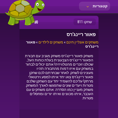
קטגוריות
שחקו 811
פאוור ריינג'רס
משחקים אונליין חינם
»
משחקים לילדים
»
פאוור
ריינג'רס
משחק פאוור ריינג'רס משחק מגניב עם חבורת
הפאוור ריינג'רס הצבעונית בעלת כוחות העל,
שכולנו זוכרים מהטלוויזיה! אתם יכולים לבחור
במשחק עם איזו דמות מהחבורה תהיו
מעונינים לשחק. לאחר שבחרתם לכם שחקן
פאוור ריינג'רס צאו יחד איתו למסע וירטואלי
מרתק! עליכם להשמיד יחד עם השחקן שלכם
מטרות ויעדים שונים שתפגשו לאורך המשחק.
משחק מעניין כמו הסדרה. אתם משחקים עם
העכבר, איתו מכוונים ואיתו יורים ומחסלים
מטרות.